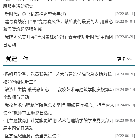
愿服务活动纪实
·
新时代，总书记这样寄望青年(1)
[2022-05-11]
·
建青春战疫丨“罩”亮青春风华，献给我们最爱的人 用爱心
[2022-04-04]
和温暖筑起坚强防线
·
我院团总支开展“学习雷锋好榜样·青春建功新时代”主题团
[2022-03-21]
日活动
党建工作
更多 >>
·
扬帆开学季，党员我先行 | 艺术与建筑学院党总支助力我
[2024-09-21]
校2024级迎新工作
·
​浓浓师生情 暖暖教师心——我校艺术与建筑学院庆祝第40
[2024-09-10]
个教师节活动
·
我校艺术与建筑学院党总支举行“赓续百年初心，担当育人
[2024-09-10]
使命”教师节主题党日活动
·
【主题教育】让党旗更鲜艳‖艺术与建筑学院学生党支部开
[2023-06-05]
展主题党日活动
·
坚定理想信念，勇当党员使命
[2022-06-11]