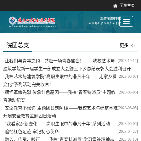
学校主页
Toggle
navigati
院团总支
更多 >>
·
让我们与青年之约，共赴一场青春盛会！——我校艺术与
[2023-10-12]
建筑学院新一届学生干部成立大会暨三下乡总结表彰大会胜利召开！
·
我校艺术与建筑学院“高职生眼中的非凡十年——走家乡看
[2023-06-07]
变化”系列活动完美收官！
·
缅怀革命先烈 传承红色基因——我校“青春特派员”主题教
[2023-06-05]
育活动纪实
·
安全教育不松懈·主题团日筑防线 ——我校艺术与建筑学院
[2023-06-05]
开展安全教育主题团日活动
·
“我看家乡新变化——高职生眼中的非凡十年”系列活动
[2023-06-05]
·
追忆红色足迹 牢记初心使命
[2023-04-27]
·
融入、传承、践行——我校“青春特派员”学习雷锋精神志
[2023-03-16]