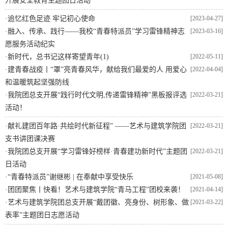
开展安全教育主题团日活动
·
追忆红色足迹 牢记初心使命
[2023-04-27]
·
融入、传承、践行——我校“青春特派员”学习雷锋精神志
[2023-03-16]
愿服务活动纪实
·
新时代，总书记这样寄望青年(1)
[2022-05-11]
·
建青春战疫丨“罩”亮青春风华，献给我们最爱的人 用爱心
[2022-04-04]
和温暖筑起坚强防线
·
我院团总支开展“践行时代文明,传递雷锋精神”黑板报评选
[2022-03-21]
活动！
·
献礼建团百年路·共绘时代新征程” ——艺术与建筑学院团
[2022-03-21]
支书讲团课决赛
·
我院团总支开展“学习雷锋好榜样·青春建功新时代”主题团
[2022-03-21]
日活动
·
“青春特派员”​谢继彬 | 在奉献中享受快乐
[2021-05-08]
·
团团聚焦丨快看！艺术与建筑学院“青马工程”团校来袭！
[2021-04-14]
·
艺术与建筑学院团总支开展“戴团徽、亮身份、树形象、做
[2021-03-22]
表率”主题团日志愿活动