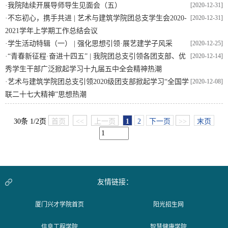
·
我院陆续开展导师导生见面会（五）
[2020-12-31]
·
不忘初心，携手共进 | 艺术与建筑学院团总支学生会2020-
[2020-12-31]
2021学年上学期工作总结会议
·
学生活动特辑（一） | 强化思想引领·展艺建学子风采
[2020-12-25]
·
“青春新征程·奋进十四五” | 我院团总支引领各团支部、优
[2020-12-14]
秀学生干部广泛掀起学习十九届五中全会精神热潮
·
艺术与建筑学院团总支引领2020级团支部掀起学习“全国学
[2020-12-08]
联二十七大精神”思想热潮
30条 1/2页
首页
<<
上一页
1
2
下一页
>>
末页
友情链接：
厦门兴才学院首页
阳光招生网
信息工程学院
智慧健康学院