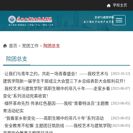
学校主页
Toggle
navigati
首页
>
党团工作
>
院团总支
院团总支
·
让我们与青年之约，共赴一场青春盛会！——我校艺术与
[2023-10-12]
建筑学院新一届学生干部成立大会暨三下乡总结表彰大会胜利召开！
·
我校艺术与建筑学院“高职生眼中的非凡十年——走家乡看
[2023-06-07]
变化”系列活动完美收官！
·
缅怀革命先烈 传承红色基因——我校“青春特派员”主题教
[2023-06-05]
育活动纪实
·
“我看家乡新变化——高职生眼中的非凡十年”系列活动
[2023-06-05]
·
安全教育不松懈·主题团日筑防线 ——我校艺术与建筑学院
[2023-06-05]