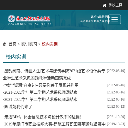
学校主页
Toggle
navigati
首页
>
实训实习
>
校内实训
校内实训
·
墨韵闽南、诗画人生|艺术与建筑学院2021级艺术设计类专
[2022-06-10]
业学生艺术采风实践教学活动圆满完成
·
“教学资源”在身边--只要你善于发现并利用
[2022-05-16]
·
2021-2022学年第二学期艺术采风圆满结束
[2022-05-16]
·
2021-2022学年第二学期艺术采风圆满结束
[2022-05-16]
·
园博苑我们来了
[2022-05-12]
·
走进BIM，体会信息技术与设计效率的碰撞！
[2021-10-20]
·
2019年厦门市职业技能大赛-建筑工程识图赛项紧张备赛中
[2019-10-23]