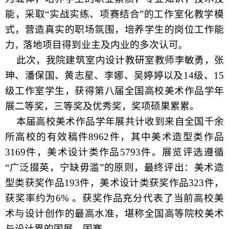
能，采取“实战实练、项赛结合”的工作室化教学模
式，营造真实的职场氛围，培养学生的岗位工作能
力
落地项目得到业主及内业的多次认可
，
。
此次，我院建筑室内设计教研室教师李敏勇，张
珅、潘保国、黄志星、李娜、吴婷婷以及
14
级、
15
级工作室学生，获得第八届全国高校美术作品学年
展二等奖，三等奖及优秀奖，奖项硕果累累。
本届高校美术作品学年展共计收到来自全国千余
所高校的有效稿件
8962
件，其中美术造型类作品
3169
件，美术设计类作品
5793
件。展览评选遵循
“广泛掇英，宁缺毋滥”的原则，最终评出：美术造
型类获奖作品
193
件，美术设计类获奖作品
323
件，
获奖率约为
6%
。获奖作品充分代表了当前高校美
术与设计创作的最高水准，堪称全国高等院校美术
与设计界的国展、国赛。