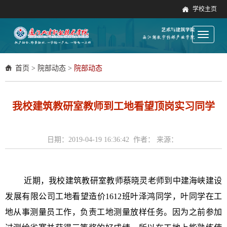
学校主页
Toggle
navigati
首页
>
院部动态
>
院部动态
我校建筑教研室教师到工地看望顶岗实习同学
日期：2019-04-19 16:36:42 作者： 来源：
近期，
我校建筑教研室教师蔡晓灵老师
到
中建海峡建设
发展有限公司
工地看望造价
1612
班叶泽鸿同学，叶同学在工
地从事测量员工作，负责工地测量放样任务。因为之前参加