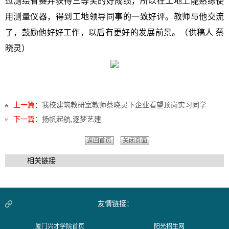
过测绘省赛并获得三等奖的好成绩，所以在工地上能熟练使
用测量仪器，得到工地领导同事的一致好评。
教师
与他交流
了，鼓励他好好工作，以后有更好的发展前景。（供稿人 蔡
晓灵）
上一篇：
我校建筑教研室教师蔡晓灵下企业看望顶岗实习同学
下一篇：
扬帆起航,逐梦艺建
返回首页
关闭页面
相关链接
友情链接：
厦门兴才学院首页
阳光招生网