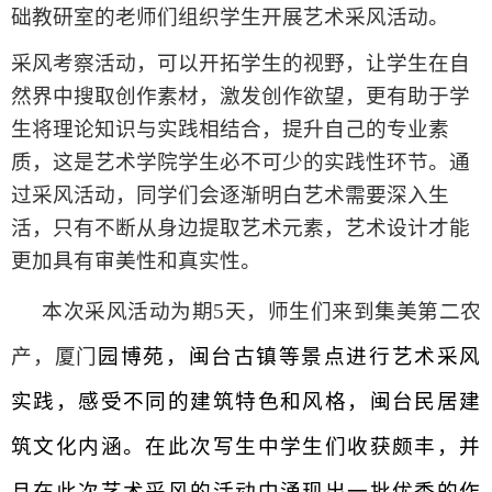
础教研室的老师们
组织学生开展艺术采风活动。
采风考察活动，可以开拓学生的视野，让学生在自
然界中搜取创作素材，激发创作欲望，更有助于学
生将理论知识与实践相结合，提升自己的专业素
质，这是艺术学院学生必不可少的实践性环节。通
过采风活动，同学们会逐渐明白艺术需要深入生
活，只有不断从身边提取艺术元素，艺术设计才能
更加具有审美性和真实性。
本次采风活动为期
5
天，
师生们来到集美第二农
产
，
厦门
园博苑，闽台古镇
等景点
进行艺术采风
实践，感受不同的建筑特色和风格，闽台民居建
筑文化内涵。在此次写生中学生们收获颇丰，
并
且在此次艺术采风的活动中涌现出一批优秀的作