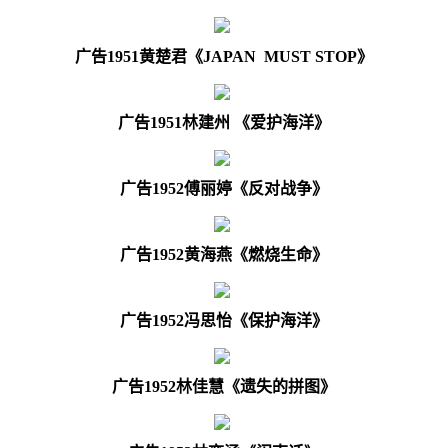
广告
1
951
黄楚君《
J
APAN MUST STOP
》
广告
1
951
林建州
《爱护海洋》
广告
1
952
傅丽婷《反对战争》
广告
1
952
黄海燕
《燃烧生命》
广告
1
952
冯思怡
《保护海洋》
广告
1
952
林佳慧
《遗失的拼图》