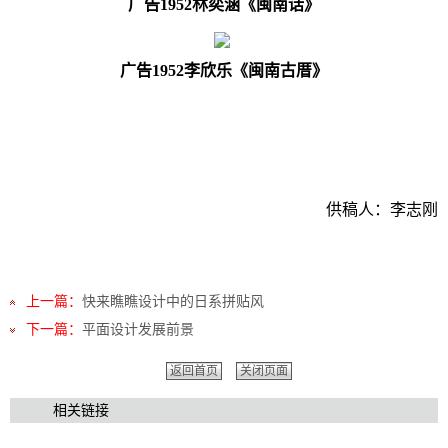
广告
1
952
林奕涵
《闽南话》
广告
1
952
李欣乐《
闽南古厝
》
供稿人：李志刚
上一篇：
快来瞧瞧设计中的日系拼贴风
下一篇：
平面设计发展前景
返回首页
关闭页面
相关链接