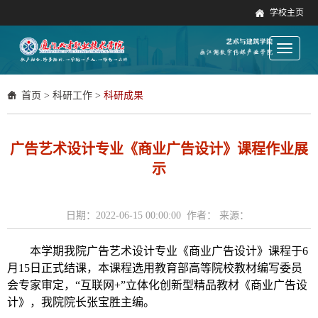
学校主页
Toggle
navigati
首页
>
科研工作
>
科研成果
广告艺术设计专业《商业广告设计》课程作业展
示
日期：2022-06-15 00:00:00 作者： 来源：
本学期我院广告艺术设计专业《商业广告设计》课程于
6
月1
5
日正式结课，本课程
选用教育部高等
院校教材编写委员
会专家审定
，
“互联网+”立体化创新型精品教材《商业广告设
计》，我院院长张宝胜主编。