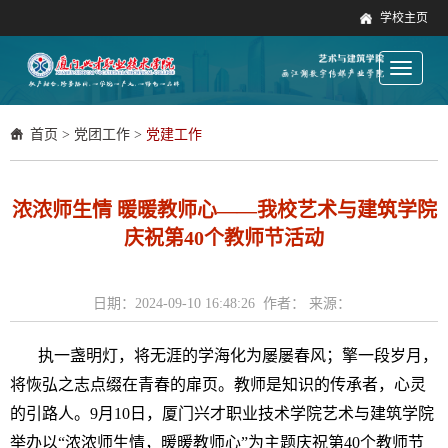
学校主页
Toggle
navigati
首页
>
党团工作
>
党建工作
​浓浓师生情 暖暖教师心——我校艺术与建筑学院
庆祝第40个教师节活动
日期：2024-09-10 16:48:26 作者： 来源：
执一盏明灯，将无涯的学海化为屡屡春风；擎一段岁月，
将恢弘之志点缀在青春的扉页。教师是知识的传承者，心灵
的引路人。9月10日，厦门兴才职业技术学院艺术与建筑学院
举办以“浓浓师生情，暖暖教师心”为主题庆祝第40个教师节