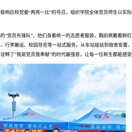
积极响应
校党委
“
两亮一比
”的号召，组织
学院全体
党员师生以实际
的“党员先锋队”
，
他们身着统一的志愿者服装，胸前佩戴着鲜红
询、行李搬运、校园导览等一站式服务。从车站接站到宿舍安置
诠释了“
我是党员我奉献
”的
时代最强音
，让每一位新生都能感受