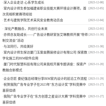
·
深入企业走访 心系学生成长
[2023-12-08]
·
室内设计师生参加福建省职业技能大赛环境设计赛项，首
[2023-12-05]
次亮相积累赛项经验
·
艺术与建筑学院艺术采风安全教育动员会
[2023-12-04]
·
深化产教融合，共创行业未来
[2023-12-01]
·
亦师亦友助成长——广告设计教研室张艾琳教师开展“导师
[2023-11-30]
制交流会”活动
·
与法同行，共绘美好
[2023-11-30]
·
室内设计师生探访厦门玉案金腾装修设计有限公司 探索数
[2023-11-29]
字化施工的BIM软件应用
·
厦门时代智慧科技有限公司来我校开展专题讲座：探索产
[2023-11-20]
教融合新模式
·
企业巨匠 娄纪强总经理分享BIM室内设计的前沿工作流程
[2023-11-29]
·
祝贺我院广告专业学子在2023年“东方设计奖”学科竞赛中
[2023-11-27]
喜获佳绩
·
我院广告专业学子在“东方创意之星设计大赛”学科竞赛中
[2023-11-27]
喜获佳绩