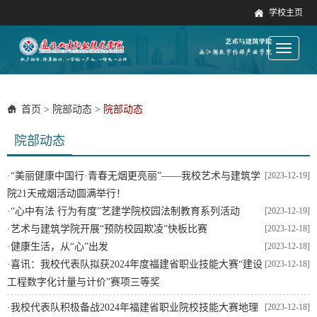
学校主页
Toggle
navigati
首页
>
院部动态
>
院部动态
院部动态
·
“美丽健康中国行·青春无烟更亮丽”——我校艺术与建筑学
[2023-12-19]
院21天戒烟活动圆满举行！
·
“心中有法 行为有度”艺建学院校园法制教育系列活动
[2023-12-19]
·
艺术与建筑学院开展“预防校园欺凌”快板比赛
[2023-12-18]
·
健康生活，从“心”出发
[2023-12-18]
·
喜讯：我校代表队拟获2024年度福建省职业技能大赛“建设
[2023-12-18]
工程数字化计量与计价”赛项三等奖
·
我校代表队积极备战2024年福建省职业院校技能大赛地理
[2023-12-18]